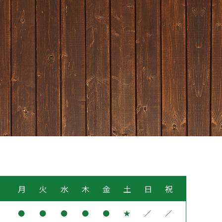
月
火
水
木
金
土
日
祝
●
●
●
●
●
★
／
／