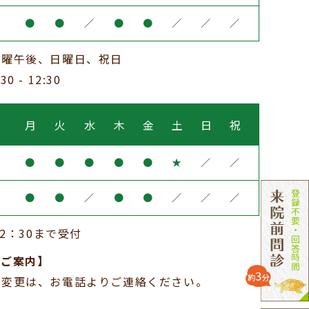
●
●
／
●
●
／
／
／
土曜午後、日曜日、祝日
 - 12:30
ル
月
火
水
木
金
土
日
祝
●
●
●
●
●
★
／
／
●
●
／
●
●
／
／
／
12：30まで受付
のご案内】
・変更は、お電話よりご連絡ください。