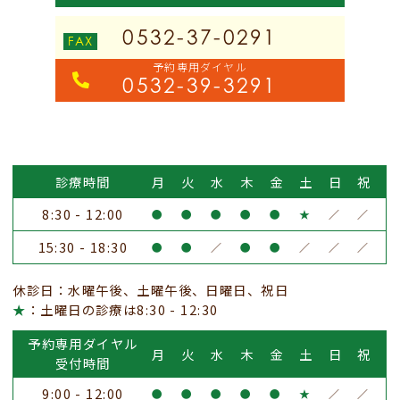
0532-37-0291
予約専用ダイヤル
0532-39-3291
診療時間
月
火
水
木
金
土
日
祝
8:30 - 12:00
●
●
●
●
●
★
／
／
15:30 - 18:30
●
●
／
●
●
／
／
／
休診日：水曜午後、土曜午後、日曜日、祝日
★
：土曜日の診療は8:30 - 12:30
予約専用ダイヤル
月
火
水
木
金
土
日
祝
受付時間
9:00 - 12:00
●
●
●
●
●
★
／
／