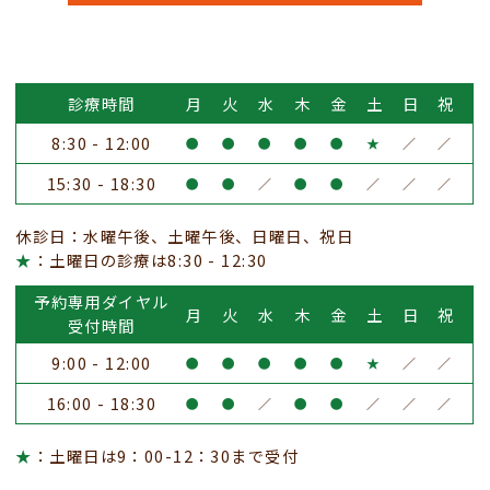
診療時間
月
火
水
木
金
土
日
祝
8:30 - 12:00
●
●
●
●
●
★
／
／
15:30 - 18:30
●
●
／
●
●
／
／
／
休診日：水曜午後、土曜午後、日曜日、祝日
★
：土曜日の診療は8:30 - 12:30
予約専用ダイヤル
月
火
水
木
金
土
日
祝
受付時間
9:00 - 12:00
●
●
●
●
●
★
／
／
16:00 - 18:30
●
●
／
●
●
／
／
／
★
：土曜日は9：00-12：30まで受付