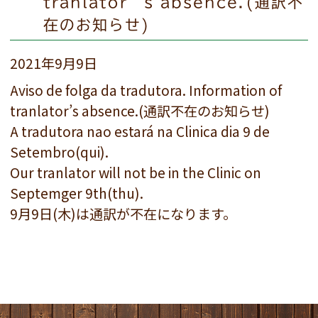
tranlator’s absence.(通訳不
在のお知らせ)
2021年9月9日
Aviso de folga da tradutora. Information of
tranlator’s absence.(通訳不在のお知らせ)
A tradutora nao estará na Clinica dia 9 de
Setembro(qui).
Our tranlator will not be in the Clinic on
Septemger 9th(thu).
9月9日(木)は通訳が不在になります。