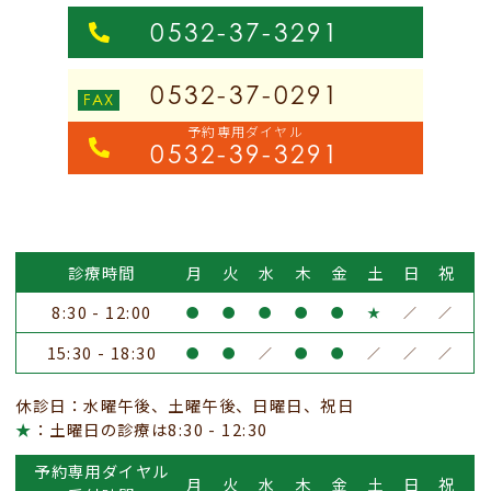
0532-37-3291
0532-37-0291
予約専用ダイヤル
0532-39-3291
診療時間
月
火
水
木
金
土
日
祝
8:30 - 12:00
●
●
●
●
●
★
／
／
15:30 - 18:30
●
●
／
●
●
／
／
／
休診日：水曜午後、土曜午後、日曜日、祝日
★
：土曜日の診療は8:30 - 12:30
予約専用ダイヤル
月
火
水
木
金
土
日
祝