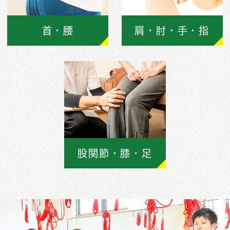
首・腰
肩・肘・手・指
股関節・膝・足