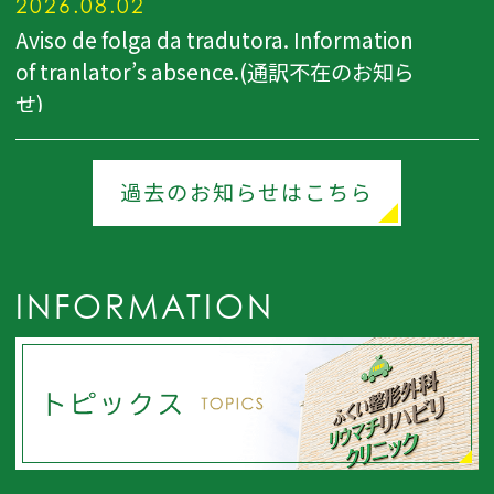
2026.08.02
Aviso de folga da tradutora. Information
of tranlator’s absence.(通訳不在のお知ら
せ)
2026.06.28
令和８年６月２８日（日）休日夜間救急当
過去のお知らせはこちら
番のお知らせ
2026.06.09
令和８年６月～７月の非常勤医師による診
INFORMATION
察日のお知らせ