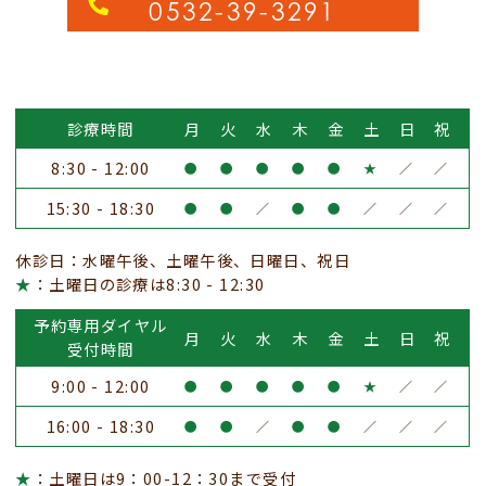
0532-39-3291
診療時間
月
火
水
木
金
土
日
祝
8:30 - 12:00
●
●
●
●
●
★
／
／
15:30 - 18:30
●
●
／
●
●
／
／
／
休診日：水曜午後、土曜午後、日曜日、祝日
★
：土曜日の診療は8:30 - 12:30
予約専用ダイヤル
月
火
水
木
金
土
日
祝
受付時間
9:00 - 12:00
●
●
●
●
●
★
／
／
16:00 - 18:30
●
●
／
●
●
／
／
／
★
：土曜日は9：00-12：30まで受付